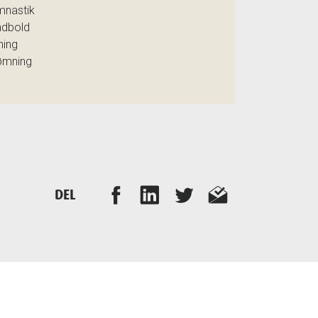
mnastik
ndbold
ning
ømning
DEL