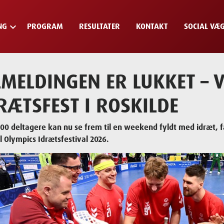
keyboard_arrow_down
NG
PROGRAM
RESULTATER
KONTAKT
SOCIAL VÆ
LMELDINGEN ER LUKKET – V
RÆTSFEST I ROSKILDE
200 deltagere kan nu se frem til en weekend fyldt med idræt, f
l Olympics Idrætsfestival 2026.