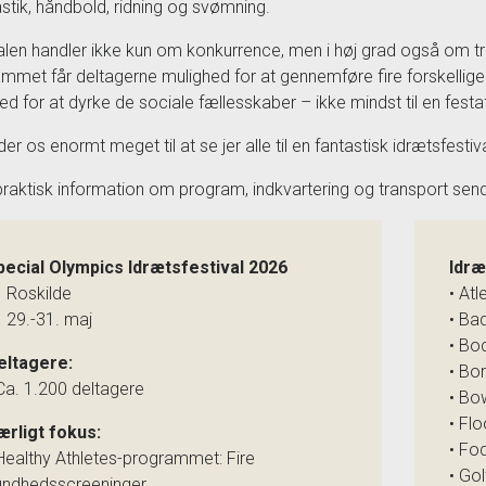
tik, håndbold, ridning og svømning.
alen handler ikke kun om konkurrence, men i høj grad også om tr
mmet får deltagerne mulighed for at gennemføre fire forskellige 
ed for at dyrke de sociale fællesskaber – ikke mindst til en festa
er os enormt meget til at se jer alle til en fantastisk idrætsfestiva
raktisk information om program, indkvartering og transport se
pecial Olympics Idrætsfestival 2026
Idræ
 Roskilde
• Atl
 29.-31. maj
• Ba
• Bo
eltagere:
• Bo
Ca. 1.200 deltagere
• Bo
• Flo
ærligt fokus:
• Fo
 Healthy Athletes-programmet: Fire
• Gol
undhedsscreeninger