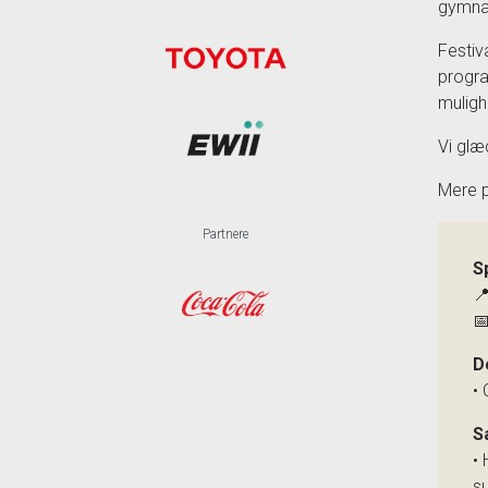
gymnas
Festiv
progra
muligh
Vi glæd
Mere p
Partnere
S


D
• 
S
•
s