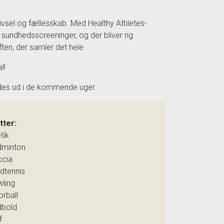
ivsel og fællesskab. Med Healthy Athletes-
sundhedsscreeninger, og der bliver rig
ften, der samler det hele.
l!
ndes ud i de kommende uger.
tter:
etik
dminton
ccia
rdtennis
wling
orball
dbold
f