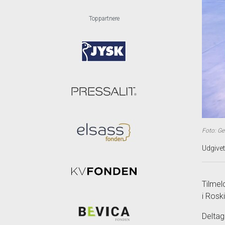
Toppartnere
Foto: G
Udgive
Tilmel
i Rosk
Deltag