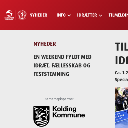
keyboard_arrow_down
keyboard_arrow_down
NYHEDER
INFO
IDRÆTTER
TILMELDI
Skip
to
main
content
TI
NYHEDER
ID
EN WEEKEND FYLDT MED
IDRÆT, FÆLLESSKAB OG
Ca. 1.
FESTSTEMNING
Specia
Samarbejdspartner