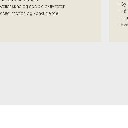
• Gy
Fællesskab og sociale aktiviteter
• Hå
 Idræt, motion og konkurrence
• Rid
• Sv