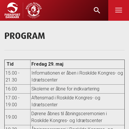
search
Skip
to
main
PROGRAM
content
Tid
Fredag 29. maj
15.00 -
Informationen er åben i Roskilde Kongres- og
21.30
Idrætscenter
16.00
Skolerne er åbne for indkvartering
17.00 -
Aftensmad i Roskilde Kongres- og
19.00
Idrætscenter
Dørene åbnes til åbningsceremonien i
19.00
Roskilde Kongres- og Idrætscenter