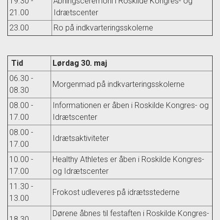
19.30 -
Åbningsceremoni i Roskilde Kongres- og
21.00
Idrætscenter
23.00
Ro på indkvarteringsskolerne
Tid
Lørdag 30. maj
06.30 -
Morgenmad på indkvarteringsskolerne
08.30
08.00 -
Informationen er åben i Roskilde Kongres- og
17.00
Idrætscenter
08.00 -
Idrætsaktiviteter
17.00
10.00 -
Healthy Athletes er åben i Roskilde Kongres-
17.00
og Idrætscenter
11.30 -
Frokost udleveres på idrætsstederne
13.00
Dørene åbnes til festaften i Roskilde Kongres-
18.30