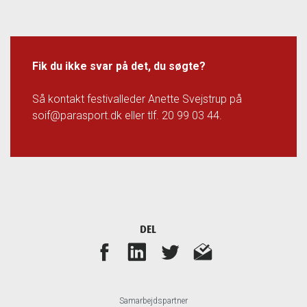
Fik du ikke svar på det, du søgte?
Så kontakt festivalleder Anette Svejstrup på
soif@parasport.dk eller tlf. 20 99 03 44.
DEL
Samarbejdspartner