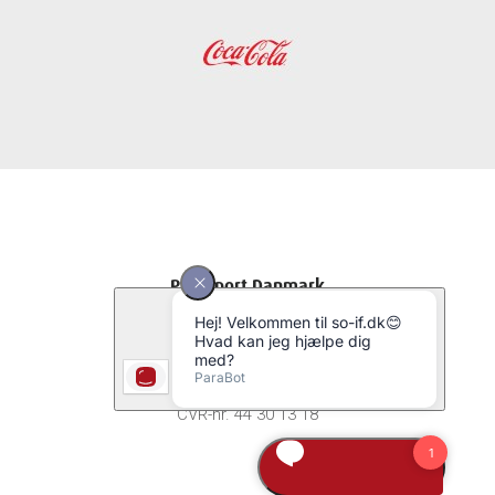
Parasport Danmark
Idrættens Hus
Brøndby Stadion 20
2605 Brøndby
E-mail:
info@parasport.dk
CVR-nr. 44 30 13 18